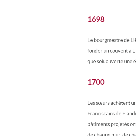
1698
Le bourgmestre de Liè
fonder un couvent à Eu
que soit ouverte une é
1700
Les sœurs achètent un 
Franciscains de Fland
bâtiments projetés ont
de chaque mur, de ch