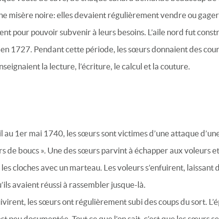
ne misère noire: elles devaient régulièrement vendre ou gager
nt pour pouvoir subvenir à leurs besoins. L’aile nord fut constru
t en 1727. Pendant cette période, les sœurs donnaient des cours
nseignaient la lecture, l’écriture, le calcul et la couture.
il au 1er mai 1740, les sœurs sont victimes d’une attaque d’u
s de boucs ». Une des sœurs parvint à échapper aux voleurs et
r les cloches avec un marteau. Les voleurs s’enfuirent, laissant
’ils avaient réussi à rassembler jusque-là.
ivirent, les sœurs ont régulièrement subi des coups du sort. L’
st peu documentée. Tout ce que l’on sait, c’est que les sœurs s