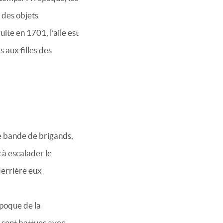
 des objets
ite en 1701, l’aile est
 aux filles des
ne bande de brigands,
 à escalader le
 derrière eux
époque de la
e sont battues avec