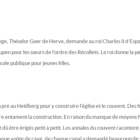
ge, Théodor Goer de Herve, demande au roi Charles II d’Espa
pen pour les sœurs de l’ordre des Récollets. Le roi donne la p
cole publique pour jeunes filles.
pré au Heidberg pour y construire l’église et le couvent. Des f
re entament la construction. En raison du manque de moyens fi
 dû être érigés petit à petit. Les annales du couvent racontent 
aque voûte de cave, de chaque canal a demandé beaucoup de t