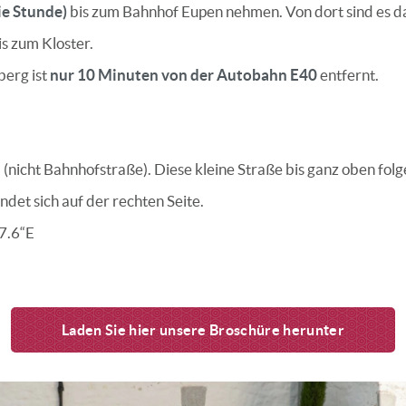
ie Stunde)
bis zum Bahnhof Eupen nehmen. Von dort sind es d
s zum Kloster.
berg ist
nur 10 Minuten von der Autobahn E40
entfernt.
n
(nicht Bahnhofstraße). Diese kleine Straße bis ganz oben fol
det sich auf der rechten Seite.
7.6“E
Laden Sie hier unsere Broschüre herunter