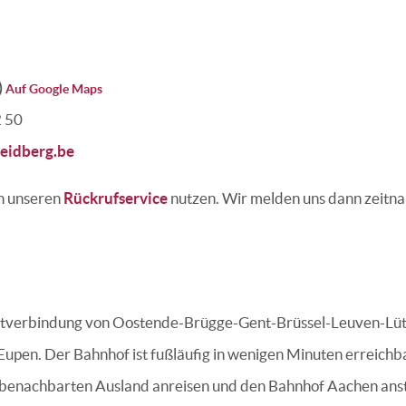
)
Auf Google Maps
2 50
eidberg.be
h unseren
Rückrufservice
nutzen. Wir melden uns dann zeitnah
ektverbindung von Oostende-Brügge-Gent-Brüssel-Leuven-Lüt
upen. Der Bahnhof ist fußläufig in wenigen Minuten erreichb
m benachbarten Ausland anreisen und den Bahnhof Aachen anst