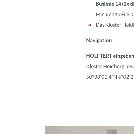
Buslinie 14 (2x d
Minuten zu Fuß bi
Das Kloster Heid
Navigation
HOLFTERT eingebe
Kloster Heidberg befin
50°38‘01.4“N 6°02‘2