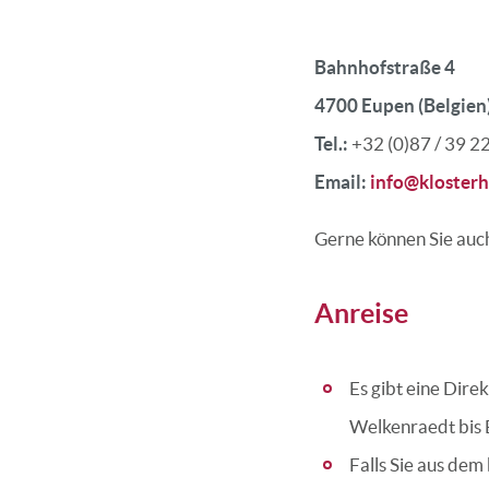
Bahnhofstraße 4
4700 Eupen (Belgien
Tel.:
+32 (0)87 / 39 2
Email:
info@klosterh
Gerne können Sie auc
Anreise
Es gibt eine Dir
Welkenraedt bis E
Falls Sie aus de