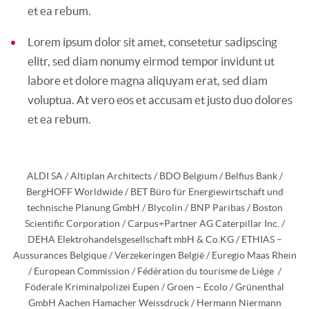
et ea rebum.
Lorem ipsum dolor sit amet, consetetur sadipscing
elitr, sed diam nonumy eirmod tempor invidunt ut
labore et dolore magna aliquyam erat, sed diam
voluptua. At vero eos et accusam et justo duo dolores
et ea rebum.
ALDI SA / Altiplan Architects / BDO Belgium / Belfius Bank /
BergHOFF Worldwide / BET Büro für Energiewirtschaft und
technische Planung GmbH / Blycolin / BNP Paribas / Boston
Scientific Corporation / Carpus+Partner AG Caterpillar Inc. /
DEHA Elektrohandelsgesellschaft mbH & Co.KG / ETHIAS –
Aussurances Belgique / Verzekeringen België / Euregio Maas Rhein
/ European Commission / Fédération du tourisme de Liège
/
Föderale Kriminalpolizei Eupen / Groen – Ecolo / Grünenthal
GmbH Aachen Hamacher Weissdruck / Hermann Niermann